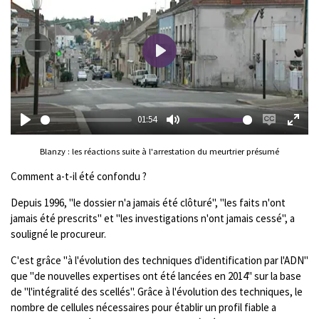
P
l
a
y
01:54
P
M
E
E
l
Blanzy : les réactions suite à l'arrestation du meurtrier présumé
u
n
n
a
t
a
t
Comment a-t-il été confondu ?
y
e
b
e
Depuis 1996, "le dossier n'a jamais été clôturé", "les faits n'ont
l
r
jamais été prescrits" et "les investigations n'ont jamais cessé", a
e
f
souligné le procureur.
c
u
a
l
C'est grâce "à l'évolution des techniques d'identification par l'ADN"
que "de nouvelles expertises ont été lancées en 2014" sur la base
p
l
de "l'intégralité des scellés". Grâce à l'évolution des techniques, le
t
s
nombre de cellules nécessaires pour établir un profil fiable a
i
c