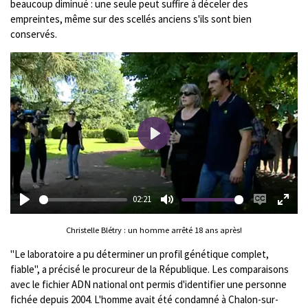
beaucoup diminué : une seule peut suffire à déceler des
o
r
empreintes, même sur des scellés anciens s'ils sont bien
n
e
conservés.
s
e
n
P
l
a
y
02:21
P
M
E
E
l
Christelle Blétry : un homme arrêté 18 ans après!
u
n
n
a
t
a
t
"Le laboratoire a pu déterminer un profil génétique complet,
y
e
b
e
fiable", a précisé le procureur de la République. Les comparaisons
l
r
avec le fichier ADN national ont permis d'identifier une personne
fichée depuis 2004. L'homme avait été condamné à Chalon-sur-
e
f