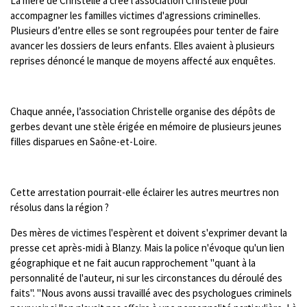
La mère de Christelle a créé l'association Christelle pour
i
c
accompagner les familles victimes d'agressions criminelles.
o
r
Plusieurs d’entre elles se sont regroupées pour tenter de faire
n
e
avancer les dossiers de leurs enfants. Elles avaient à plusieurs
reprises dénoncé le manque de moyens affecté aux enquêtes.
s
e
n
Chaque année, l’association Christelle organise des dépôts de
gerbes devant une stèle érigée en mémoire de plusieurs jeunes
filles disparues en Saône-et-Loire.
Cette arrestation pourrait-elle éclairer les autres meurtres non
résolus dans la région ?
Des mères de victimes l'espèrent et doivent s'exprimer devant la
presse cet après-midi à Blanzy. Mais la police n'évoque qu'un lien
géographique et ne fait aucun rapprochement "quant à la
personnalité de l'auteur, ni sur les circonstances du déroulé des
faits". "Nous avons aussi travaillé avec des psychologues criminels