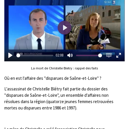
P
l
a
y
02:08
P
M
E
E
l
La mort de Christelle Bletry : rappel des faits
u
n
n
a
t
a
t
Où en est l'affaire des "disparues de Saône-et-Loire" ?
y
e
b
e
L'assassinat de Christelle Blétry fait partie du dossier des
l
r
"disparues de Saône-et-Loire", un ensemble d'affaires non
e
f
résolues dans la région (quatorze jeunes femmes retrouvées
c
u
mortes ou disparues entre 1986 et 1997).
a
l
p
l
t
s