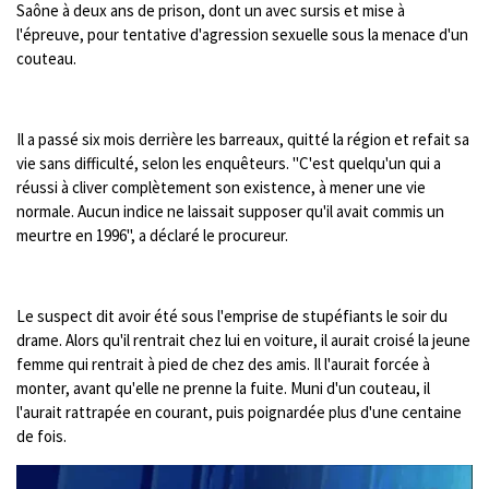
Saône à deux ans de prison, dont un avec sursis et mise à
c
u
l'épreuve, pour tentative d'agression sexuelle sous la menace d'un
a
l
couteau.
p
l
t
s
i
c
Il a passé six mois derrière les barreaux, quitté la région et refait sa
o
r
vie sans difficulté, selon les enquêteurs. "C'est quelqu'un qui a
n
e
réussi à cliver complètement son existence, à mener une vie
s
e
normale. Aucun indice ne laissait supposer qu'il avait commis un
n
meurtre en 1996", a déclaré le procureur.
Le suspect dit avoir été sous l'emprise de stupéfiants le soir du
drame. Alors qu'il rentrait chez lui en voiture, il aurait croisé la jeune
femme qui rentrait à pied de chez des amis. Il l'aurait forcée à
monter, avant qu'elle ne prenne la fuite. Muni d'un couteau, il
l'aurait rattrapée en courant, puis poignardée plus d'une centaine
de fois.