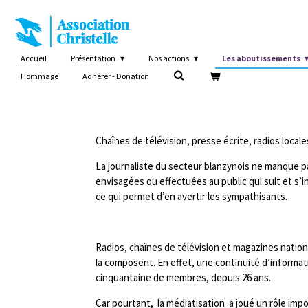
Passer
au
contenu
principal
Accueil
Présentation
Nos actions
Les aboutissements
Hommage
Adhérer - Donation
Chaînes de télévision, presse écrite, radios local
La journaliste du secteur blanzynois ne manque p
envisagées ou effectuées au public qui suit et s’
ce qui permet d’en avertir les sympathisants.
Radios, chaînes de télévision et magazines natio
la composent. En effet, une continuité d’informat
cinquantaine de membres, depuis 26 ans.
Car pourtant, la médiatisation a joué un rôle imp