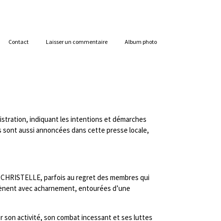
Contact
Laisser un commentaire
Album photo
.
stration, indiquant les intentions et démarches
ns sont aussi annoncées dans cette presse locale,
ion CHRISTELLE, parfois au regret des membres qui
es mènent avec acharnement, entourées d’une
r son activité, son combat incessant et ses luttes