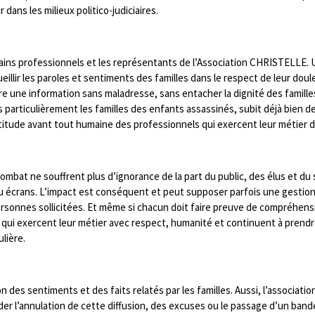
 dans les milieux politico-judiciaires.
ains professionnels et les représentants de l’Association CHRISTELLE. 
eillir les paroles et sentiments des familles dans le respect de leur doule
re une information sans maladresse, sans entacher la dignité des famille
 particulièrement les familles des enfants assassinés, subit déjà bien de
ttitude avant tout humaine des professionnels qui exercent leur métier 
mbat ne souffrent plus d’ignorance de la part du public, des élus et du 
ou écrans. L’impact est conséquent et peut supposer parfois une gestion
ersonnes sollicitées. Et même si chacun doit faire preuve de compréhens
qui exercent leur métier avec respect, humanité et continuent à prendre 
lière.
 des sentiments et des faits relatés par les familles. Aussi, l’association
r l’annulation de cette diffusion, des excuses ou le passage d’un bande