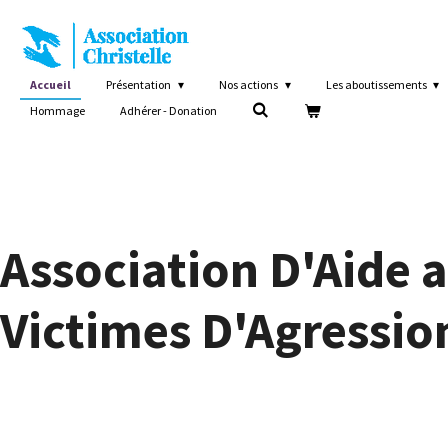
Passer
au
contenu
principal
Accueil
Présentation
Nos actions
Les aboutissements
Hommage
Adhérer - Donation
Association D'Aide 
Victimes D'Agressio