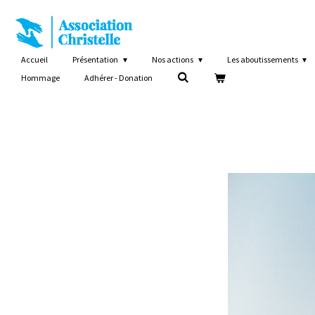
Passer
au
contenu
principal
Accueil
Présentation
Nos actions
Les aboutissements
Hommage
Adhérer - Donation